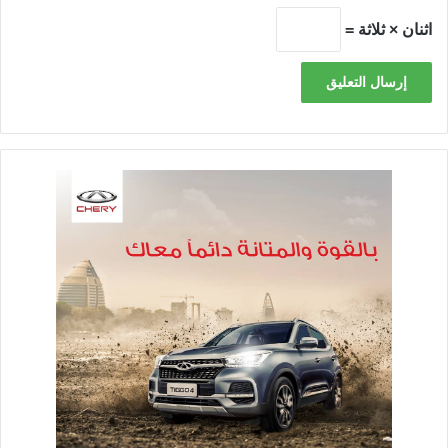
اثنان × ثلاثة =