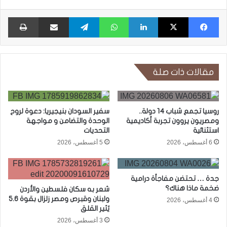
فيسبوك
X
لينكدإن
واتساب
تيلقرام
مشاركة عبر البريد
طبا
مقالات ذات صلة
روسيا تجمع شباب 14 دولة..
سفير السودان بنيجيريا: دعوة لروح
ومصريون يروون تجربة أكاديمية
الوحدة والتضامن و مواجهة
استثنائية
التحديات
6 أغسطس، 2026
5 أغسطس، 2026
جدة … تحتضن مفاجأة درامية
ضخمة ماذا هناك؟
شعر به سكان فلسطين والأردن
ولبنان وقبرص ومصر زلزال بقوة 5.6
4 أغسطس، 2026
يُثير القلق
3 أغسطس، 2026