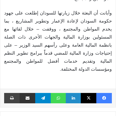
وأبانت أن البعثة خلال زيارتها للسودان إطلعت على جهود
حكومة السودان لإعادة الإعمار وتطوير المشاريع ، بما
يخدم المواطن والمجتمع ، ووقفت – خلال لقائها مع
المسئولين بوزارة المالية والجهات الأخرى ذات الصلة
بانظمة المالية العامة وعلى رأسهم السيد الوزير – على
إحتياجات وزارة المالية للمضي قدماًً ببرامج تطوير النظم
المالية وتقديم خدمات أفضل للمواطن والمجتمع
ومؤسسات الدولة المختلفة.
فيسبوك
X
لينكدإن
واتساب
تيلقرام
مشاركة عبر البريد
طبا