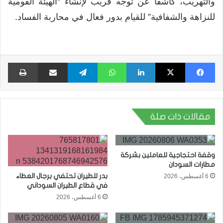
والتهريب، كاشفاً عن توجه قريب لإنشاء “الهيئة القومية
للنزاهة والشفافية” للقيام بدور فعال في محاربة الفساد.
فيسبوك
X
لينكدإن
واتساب
تيلقرام
مشاركة عبر البريد
طبا
مقالات ذات صلة
وقفة احتجاجية للعاملين بشركة
مطارات السودان
بدر للطيران تحتفي برجال العطاء
6 أغسطس، 2026
في قطاع الطيران السوداني
6 أغسطس، 2026