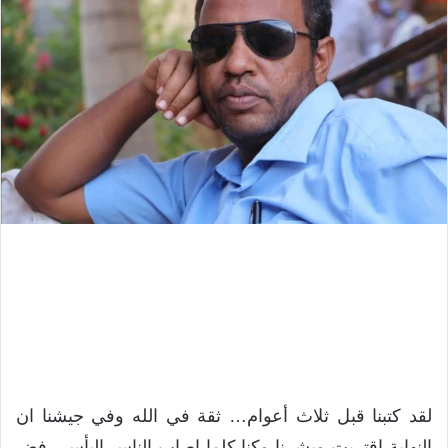
لقد كتبنا قبل ثلاث أعوام… ثقة في الله وفي جيشنا ان
النهاية اقتربت وبشرنا وكنا كلما اصاب الناس اليأس رفض