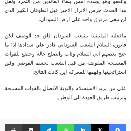
والعفو وهو يجدده امس بلقاء العائدين من التمرد ولعل
هذا الحدث جرس الانزار الاخير قبل الطوفان الكبير الذي
لن يبقي مرتزق واحد علي ارض السودان.
مافعلته المليشيا بشعب السودان فاق حد الوصف لكن
فاتورة السلام الشعب السوداني قادر علي سدادها اذا ما
جنح بعضهم الي السلام وتاب وانصلح حاله وخضع للقوات
المسلحة المفوضة من قبل الشعب لحسم الفوضي وفق
استراتجيتها وفهمها للمعركة اين كانت النتائج.
علي من يريد الاستسلام والتوبة الاتصال بالقوات المسلحة
وترتيب طريق العودة الي الوطن.
فيسبوك
X
لينكدإن
واتساب
تيلقرام
مشاركة عبر البريد
طبا