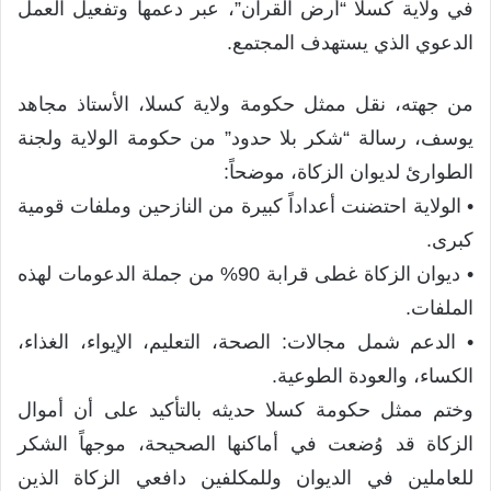
في ولاية كسلا “أرض القرآن”، عبر دعمها وتفعيل العمل
الدعوي الذي يستهدف المجتمع.
من جهته، نقل ممثل حكومة ولاية كسلا، الأستاذ مجاهد
يوسف، رسالة “شكر بلا حدود” من حكومة الولاية ولجنة
الطوارئ لديوان الزكاة، موضحاً:
• الولاية احتضنت أعداداً كبيرة من النازحين وملفات قومية
كبرى.
• ديوان الزكاة غطى قرابة 90% من جملة الدعومات لهذه
الملفات.
• الدعم شمل مجالات: الصحة، التعليم، الإيواء، الغذاء،
الكساء، والعودة الطوعية.
وختم ممثل حكومة كسلا حديثه بالتأكيد على أن أموال
الزكاة قد وُضعت في أماكنها الصحيحة، موجهاً الشكر
للعاملين في الديوان وللمكلفين دافعي الزكاة الذين