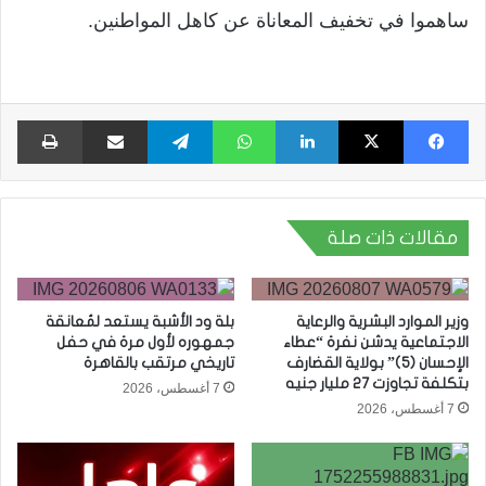
ساهموا في تخفيف المعاناة عن كاهل المواطنين.
فيسبوك
X
لينكدإن
واتساب
تيلقرام
مشاركة عبر البريد
طبا
مقالات ذات صلة
وزير الموارد البشرية والرعاية
بلة ود الأشبة يستعد لمُعانقة
الاجتماعية يدشن نفرة “عطاء
جمهوره لأول مرة في حفل
الإحسان (5)” بولاية القضارف
تاريخي مرتقب بالقاهرة
بتكلفة تجاوزت 27 مليار جنيه
7 أغسطس، 2026
7 أغسطس، 2026