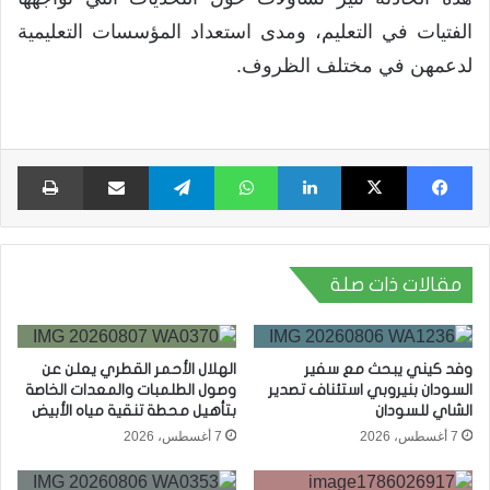
الفتيات في التعليم، ومدى استعداد المؤسسات التعليمية
لدعمهن في مختلف الظروف.
فيسبوك
X
لينكدإن
واتساب
تيلقرام
مشاركة عبر البريد
طبا
مقالات ذات صلة
وفد كيني يبحث مع سفير
الهلال الأحمر القطري يعلن عن
السودان بنيروبي استئناف تصدير
وصول الطلمبات والمعدات الخاصة
الشاي للسودان
بتأهيل محطة تنقية مياه الأبيض
7 أغسطس، 2026
7 أغسطس، 2026