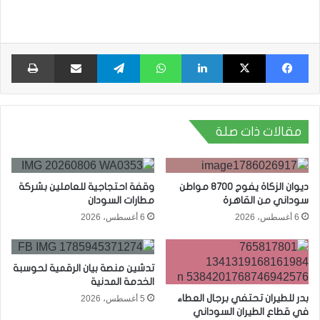
فيسبوك
X
لينكدإن
واتساب
تيلقرام
مشاركة عبر البريد
طبا
مقالات ذات صلة
ديوان الزكاة يفوج 8700 مواطن
وقفة احتجاجية للعاملين بشركة
سوداني من القاهرة
مطارات السودان
6 أغسطس، 2026
6 أغسطس، 2026
تدشين منصة بيان الرقمية لحوسبة
الخدمة المدنية
بدر للطيران تحتفي برجال العطاء
5 أغسطس، 2026
في قطاع الطيران السوداني