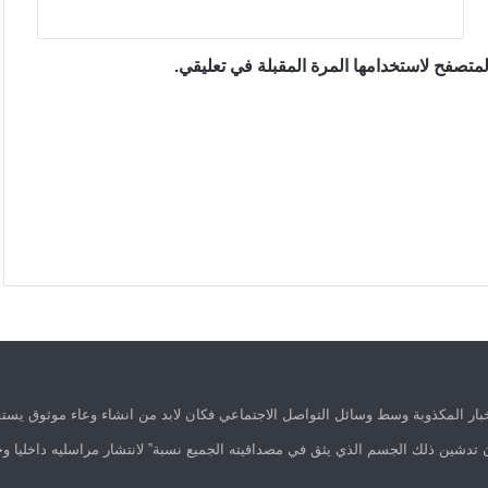
متصفح لاستخدامها المرة المقبلة في تعليقي.
ار المكذوبة وسط وسائل التواصل الاجتماعي فكان لابد من انشاء وعاء موثوق يستق
 تدشين ذلك الجسم الذي يثق في مصداقيته الجميع نسبة” لانتشار مراسليه داخليا وخ