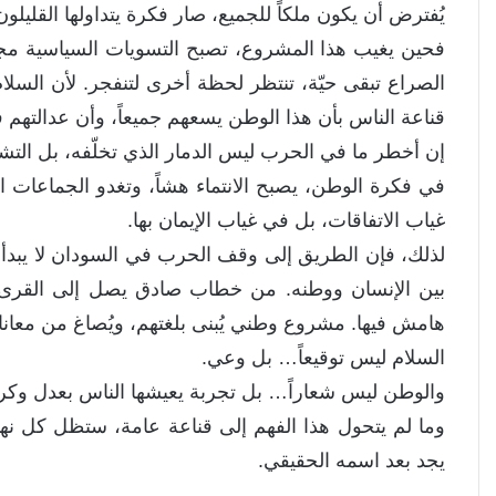
يُفترض أن يكون ملكاً للجميع، صار فكرة يتداولها القليلون
فحين يغيب هذا المشروع، تصبح التسويات السياسية مجرد ه
الصراع تبقى حيّة، تنتظر لحظة أخرى لتنفجر. لأن السل
قناعة الناس بأن هذا الوطن يسعهم جميعاً، وأن عدالتهم 
إن أخطر ما في الحرب ليس الدمار الذي تخلّفه، بل الت
في فكرة الوطن، يصبح الانتماء هشاً، وتغدو الجماعات الص
غياب الاتفاقات، بل في غياب الإيمان بها.
لذلك، فإن الطريق إلى وقف الحرب في السودان لا يبدأ 
بين الإنسان ووطنه. من خطاب صادق يصل إلى القرى قب
هامش فيها. مشروع وطني يُبنى بلغتهم، ويُصاغ من معان
السلام ليس توقيعاً… بل وعي.
والوطن ليس شعاراً… بل تجربة يعيشها الناس بعدل وكر
وما لم يتحول هذا الفهم إلى قناعة عامة، ستظل كل 
يجد بعد اسمه الحقيقي.