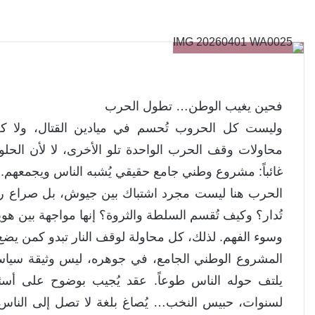
فحين يغيب الوطن… تطول الحرب
وليست كل الحروب تُحسم في ميادين القتال، ولا كل 
محاولات وقف الحرب الواحدة تلو الأخرى، لا لأن الح
غائباً: مشروع وطني جامع حقيقي يُشبه الناس ويجمعهم.
الحرب هنا ليست مجرد اشتباك بين جيوش، بل صراع رؤ
تُدار؟ وكيف تُقسم السلطة والثروة؟ إنها مواجهة بين ه
وسوء الفهم. لذلك، كل محاولة لوقف النار تبدو كمن يضع
المشروع الوطني الجامع، في جوهره، ليس وثيقة سياسي
يلتف حوله الناس طوعاً. عقد يُجيب بوضوح على أسئلة
لسنوات، حبيس النخب… يُصاغ بلغة لا تصل إلى الناس، 