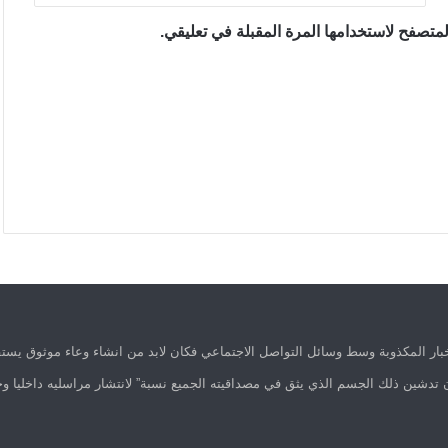
متصفح لاستخدامها المرة المقبلة في تعليقي.
ار المكذوبة وسط وسائل التواصل الاجتماعي فكان لابد من انشاء وعاء موثوق يستق
 تدشين ذلك الجسم الذي يثق في مصداقيته الجميع نسبة” لانتشار مراسليه داخليا وخ