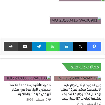
فيسبوك
X
لينكدإن
واتساب
تيلقرام
مشاركة عبر البريد
طبا
مقالات ذات صلة
وزير الموارد البشرية والرعاية
بلة ود الأشبة يستعد لمُعانقة
الاجتماعية يدشن نفرة “عطاء
جمهوره لأول مرة في حفل
الإحسان (5)” بولاية القضارف
تاريخي مرتقب بالقاهرة
بتكلفة تجاوزت 27 مليار جنيه
7 أغسطس، 2026
7 أغسطس، 2026