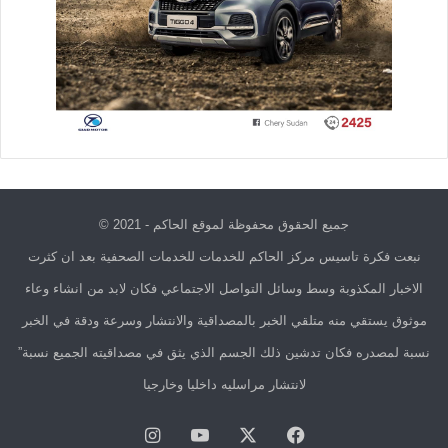
جميع الحقوق محفوظة لموقع الحاكم - 2021 ©
نبعت فكرة تاسيس مركز الحاكم للخدمات للخدمات الصحفية بعد ان كثرت
الاخبار المكذوبة وسط وسائل التواصل الاجتماعي فكان لابد من انشاء وعاء
موثوق يستقي منه متلقي الخبر بالمصداقية والانتشار وسرعة ودقة في الخبر
نسبة لمصدره فكان تدشين ذلك الجسم الذي يثق في مصداقيته الجميع نسبة”
لانتشار مراسليه داخليا وخارجيا
فيسبوك
X
يوتيوب
انستقرام