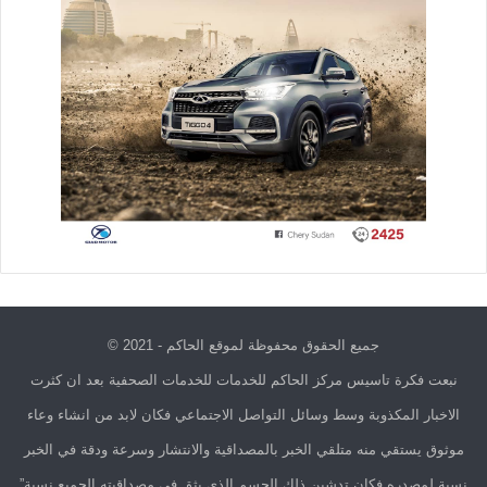
جميع الحقوق محفوظة لموقع الحاكم - 2021 ©
نبعت فكرة تاسيس مركز الحاكم للخدمات للخدمات الصحفية بعد ان كثرت
الاخبار المكذوبة وسط وسائل التواصل الاجتماعي فكان لابد من انشاء وعاء
موثوق يستقي منه متلقي الخبر بالمصداقية والانتشار وسرعة ودقة في الخبر
نسبة لمصدره فكان تدشين ذلك الجسم الذي يثق في مصداقيته الجميع نسبة”