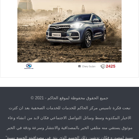
جميع الحقوق محفوظة لموقع الحاكم - 2021 ©
نبعت فكرة تاسيس مركز الحاكم للخدمات للخدمات الصحفية بعد ان كثرت
الاخبار المكذوبة وسط وسائل التواصل الاجتماعي فكان لابد من انشاء وعاء
موثوق يستقي منه متلقي الخبر بالمصداقية والانتشار وسرعة ودقة في الخبر
نسبة لمصدره فكان تدشين ذلك الجسم الذي يثق في مصداقيته الجميع نسبة”