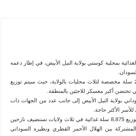
غذائية بمحلية كوستي بولاية النيل الأبيض، في إطار دعمه
السودان.
وشمل التدشين توزيع 500 سلة غذائية من أصل 2,875 سلة مخصصة لثلاث محليات بالولاية، حيث سيتم توزيع
ني بولاية النيل الأبيض إلى جانب عدد من الجهات ذات
للأسر الأكثر حاجة.
وتأتي هذه المبادرة ضمن مشروع إنساني أوسع يشمل توزيع 8,875 سلة غذائية في ثلاث ولايات تستضيف نازحين
لمشتركة بين الهلال الأحمر القطري ونظيره السوداني