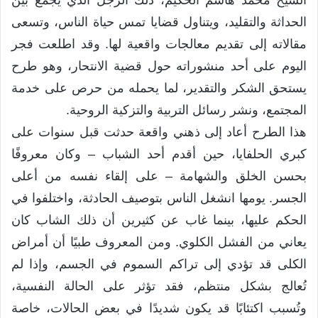
الشيخ محمد هاشم الحكيم، ذلك الرجل الذي يجمع بين
الحداثة والتقليد، ويتناول قضايا تمس حياة الناس، وتسعى
مقالاته إلى تقديم معالجات واقعية لها. وقد اطلعت فجر
اليوم على أحد منشوراته حول قضية الانتحار، وهو طرح
يستحق الشكر والتقدير، لما يحمله من حرص على خدمة
المجتمع، ونشر رسائل التربية والتزكية الروحية.
هذا الطرح أعاد إلى ذهني واقعة حدثت قبل سنوات على
كبري الحلفايا، حين أقدم أحد الشباب – وكان معروفًا
بحسن الخلق والشهامة – على إلقاء نفسه من أعلى
الجسر. يومها انشغل الناس بتوصيف الحادثة، واختلفوا في
الحكم عليها، بينما غاب عن كثيرين أن ذلك الشاب كان
يعاني من الفشل الكلوي. ومن المعروف طبيًا أن أمراض
الكلى قد تؤدي إلى تراكم السموم في الجسم، وإذا لم
تُعالج بشكل منتظم، فقد تؤثر على الحالة النفسية،
وتُسبب اكتئابًا قد يكون شديدًا في بعض الحالات، خاصة