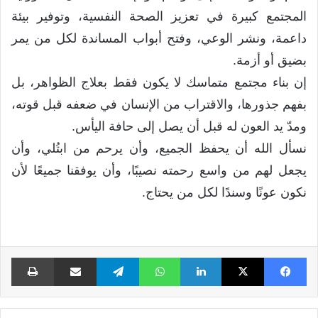
المجتمع كبيرة في تعزيز الصحة النفسية، وتوفير بيئة
داعمة، ونشر الوعي، وفتح أبواب المساندة لكل من يمر
بضيق أو أزمة.
إن بناء مجتمع متماسك لا يكون فقط بعلاج الظواهر، بل
بفهم جذورها، والاقتراب من الإنسان في ضعفه قبل قوته،
ومدّ يد العون له قبل أن يصل إلى حافة اليأس.
نسأل الله أن يحفظ الجميع، وأن يرحم من ابتُلي، وأن
يجعل لهم من واسع رحمته نصيبًا، وأن يوفقنا جميعًا لأن
نكون عونًا وسندًا لكل من يحتاج.
فيسبوك
X
لينكدإن
واتساب
تيلقرام
مشاركة عبر البريد
طبا