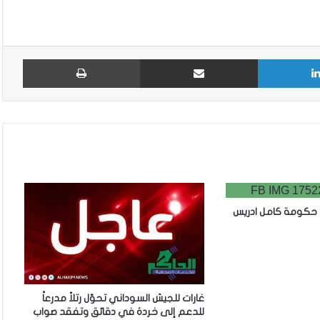
لينكدإن
مشاركة عبر البريد
طباع
ي حكومة كامل ادريس
غارات للجيش السوداني تحوّل رتلاً مدرعاً
للدعم إلى خردة في دقائق وتفقد صواب