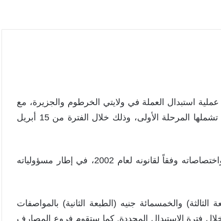
عملية استبدال العملة في ولايتي الخرطوم والجزيرة، مع
تكملة الاستبدال في محليات ولاية النيل الأبيض التي لم تشملها المرحلة الأولى، وذلك خلال الفترة من 15 أبريل
تأتي هذه الخطوة استناداً إلى سلطات البنك المركزي واختصاصاته وفقاً لقانونه لعام 2002، في إطار مسؤولياته
الثالثة) والخمسمائة جنيه (الطبعة الثانية) بالمواصفات
ة خلال فترة الاستبدال المحددة. كما ستقوم فروع المصارف