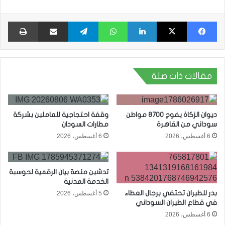
فيسبوك
X
لينكدإن
واتساب
تيلقرام
مشاركة عبر البريد
طبا
مقالات ذات صلة
ديوان الزكاة يفوج 8700 مواطن
وقفة احتجاجية للعاملين بشركة
سوداني من القاهرة
مطارات السودان
6 أغسطس، 2026
6 أغسطس، 2026
تدشين منصة بيان الرقمية لحوسبة
الخدمة المدنية
بدر للطيران تحتفي برجال العطاء
5 أغسطس، 2026
في قطاع الطيران السوداني
6 أغسطس، 2026