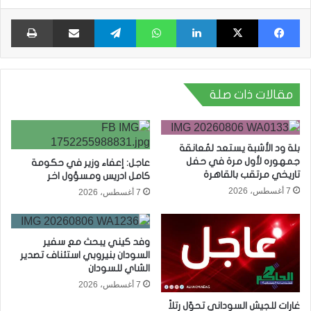
فيسبوك
X
لينكدإن
واتساب
تيلقرام
مشاركة عبر البريد
طبا
مقالات ذات صلة
بلة ود الأشبة يستعد لمُعانقة
جمهوره لأول مرة في حفل
عاجل: إعفاء وزير في حكومة
تاريخي مرتقب بالقاهرة
كامل ادريس ومسؤول اخر
7 أغسطس، 2026
7 أغسطس، 2026
وفد كيني يبحث مع سفير
السودان بنيروبي استئناف تصدير
الشاي للسودان
7 أغسطس، 2026
غارات للجيش السوداني تحوّل رتلاً