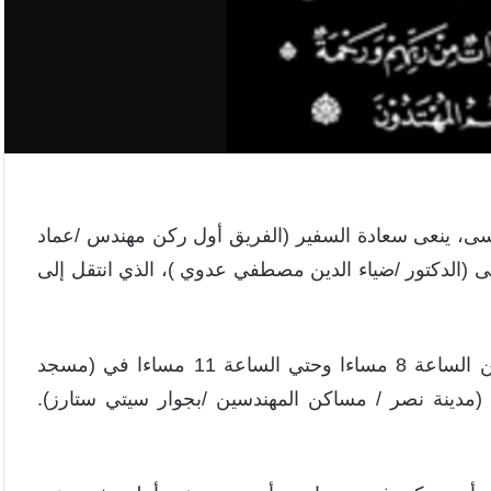
لأسى، ينعى سعادة السفير (الفريق أول ركن مهندس /عماد
ى (الدكتور /ضياء الدين مصطفي عدوي )، الذي انتقل إلى
وسيُقام العزاء يوم غدا (الاحد ) الموافق (8/3/2026) من الساعة 8 مساءا وحتي الساعة 11 مساءا في (مسجد
(مدينة نصر / مساكن المهندسين /بجوار سيتي ستارز).