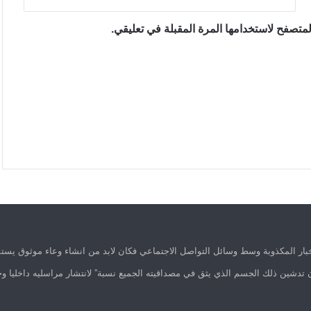
متصفح لاستخدامها المرة المقبلة في تعليقي.
ار المكذوبة وسط وسائل التواصل الاجتماعي فكان لابد من انشاء وعاء موثوق يستق
 تدشين ذلك الجسم الذي يثق في مصداقيته الجميع نسبة” لانتشار مراسليه داخليا وخ