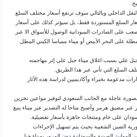
خ.
لنقل الداخلي وبالتالي سوف ترتفع أسعار مختلف السلع
أسعار السلع المستوردة فقط، بل سيؤثر كذلك على أسعار
صعب على الصادرات السودانية الوصول للأسواق الا عبر
مطلة على البحر الأبيض أو ميناء ممباسا الكيني المطل
ل علي بسبب اغلاق ميناء جبل على إثر مهاجمته
تلف السلع التي تأتي عبر هذا الطريق.
ات مدعومة بخبراء وأكاديميين لدراسة هذه الآثار
بصورة عاجلة مع الجانب السعودي لتوفير مواعين تخزين
 عبر مضيق هرمز وأصبح متاحا له التصدير عبر ميناء ينبع
ودان على خام ومنتجات جاهزة بأسعار تفضيلية.
هورية الصين الشعبية بحيث يتم تسهيل الإجراءات
ن الموانئ الصينية والسودانية دون المرور بميناء جبل