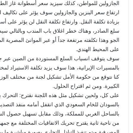
الجازولين للمواطن، كذلك سيزيد سعر أسطوانة غاز الطب
ارتفاع سعر البنزين والجازولين سوف يؤثر على تكاليف ا
بزيادة تكلفة النقل. وارتفاع تكلفة النقل لن يؤثر على 
سلع الصادر، وهناك خطر اغلاق باب المندب وبالتالي سي
الجو وهذا تكلفته مرتفعة جداً أو عبر الموانئ المصرية ال
على المحيط الهندي.
سوف يتوقف انسياب السلع المستوردة من الصين عبر جب
بالمسيرات الإيرانية، هذا سوف يزيد تكلفة الاستيراد لمخ
كنا نتوقع من حكومة الأمل تشكيل لجنة من مختلف الوزار
الكبيرة. ومن ثم اقتراح الحلول.
على كل، ولحين تشكيل مثل هذه اللجنة نقترح: التحرك 
بالسودان للخام السعودي الذي انقفل أمامه منفذ التصدير
بالساحل الغربي للمملكة، وذلك مقابل تسهيل حصول الس
من ناحية ثانية يقترح تحريك الاتفاقيات المختلفة مع جم
المصرفية ويتم تنفيذ التبادل التجاري بصورة مباشرة ما بي