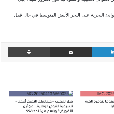
انئ البحرية على البحر الأبيض المتوسط في حال قفل
لينكدإن
مشاركة عبر البريد
طباع
 عندما تتدحرج الكرة
قبل المغيب – عبدالملك النعيم أحمد –
يا
تنسيقية القوي الوطنية…من أين
التفويض؟ وباسم من تتحدث؟؟