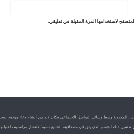
متصفح لاستخدامها المرة المقبلة في تعليقي.
ار المكذوبة وسط وسائل التواصل الاجتماعي فكان لابد من انشاء وعاء موثوق يستق
 تدشين ذلك الجسم الذي يثق في مصداقيته الجميع نسبة” لانتشار مراسليه داخليا وخ