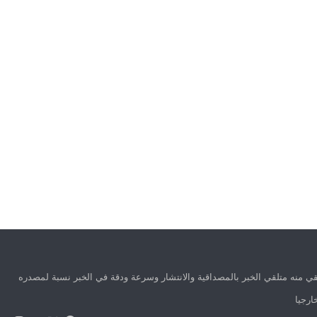
ي منه متلقي الخبر بالمصداقية والانتشار وسرعة ودقة في الخبر نسبة لمصدره
ارجيا