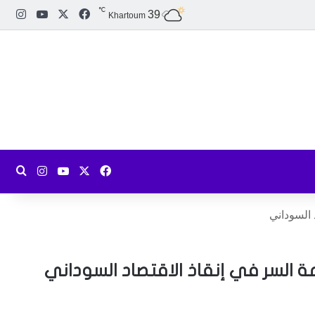
℃
X
فيسبوك
يوتيوب
انست
39
Khartoum
X
فيسبوك
يوتيوب
انستقرام
بحث
 السوداني
مة السر في إنقاذ الاقتصاد السوداني