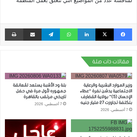
لمناقشة عدد من المواضيع التي تتعلق بعمل المنظمة
فيسبوك
X
لينكدإن
واتساب
تيلقرام
مشاركة عبر البريد
طبا
مقالات ذات صلة
وزير الموارد البشرية والرعاية
بلة ود الأشبة يستعد لمُعانقة
الاجتماعية يدشن نفرة “عطاء
جمهوره لأول مرة في حفل
الإحسان (5)” بولاية القضارف
تاريخي مرتقب بالقاهرة
بتكلفة تجاوزت 27 مليار جنيه
7 أغسطس، 2026
7 أغسطس، 2026