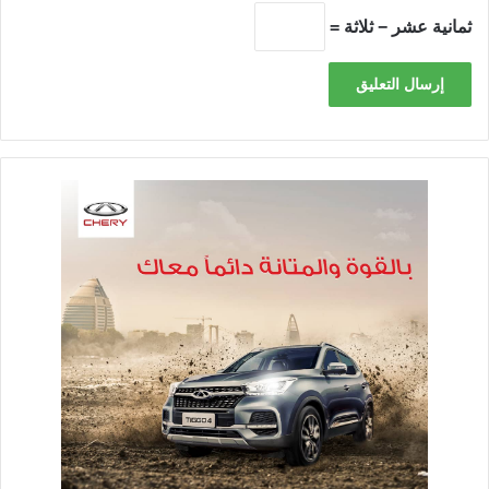
ثمانية عشر − ثلاثة =