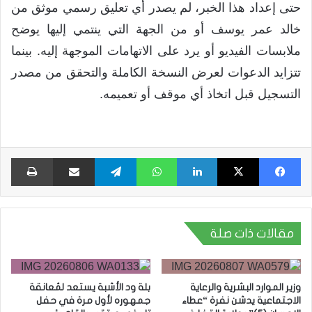
حتى إعداد هذا الخبر، لم يصدر أي تعليق رسمي موثق من
خالد عمر يوسف أو من الجهة التي ينتمي إليها يوضح
ملابسات الفيديو أو يرد على الاتهامات الموجهة إليه. بينما
تتزايد الدعوات لعرض النسخة الكاملة والتحقق من مصدر
التسجيل قبل اتخاذ أي موقف أو تعميمه.
فيسبوك
X
لينكدإن
واتساب
تيلقرام
مشاركة عبر البريد
طبا
مقالات ذات صلة
وزير الموارد البشرية والرعاية
بلة ود الأشبة يستعد لمُعانقة
الاجتماعية يدشن نفرة “عطاء
جمهوره لأول مرة في حفل