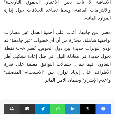
الاتفاقية لا تأخذ بعين الاعتبار “الحقوق التاريخية”
والالتزامات القائمة، وسط تصاعد الخلافات حول إدارة
الموارد المائية.
مصر، من جانبها، أكدت على أهمية العمل عبر مسارات
توافقية شاملة، محذرة من أن أي خطوات “غير جامعة” قد
تؤدي لتوترات جديدة بين دول الحوض. تُعتبر CFA نقطة
تحول جديدة في معادلة النيل، في ظل إعادة تشكيل أطر
التعاون، فيما تبقى احتمالات التوافق معلقة على قدرة
الأطراف على إيجاد توازن بين “الاستخدام المنصف”
و”عدم الإضرار” وضمان الأمن المائي.
فيسبوك
X
لينكدإن
واتساب
تيلقرام
مشاركة عبر البريد
طبا