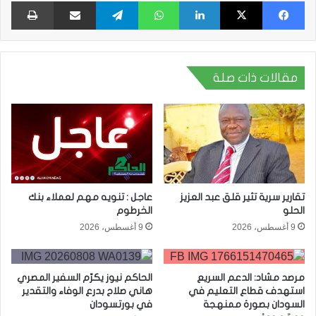
فيسبوك
X
لينكدإن
واتساب
تيلقرام
مشاركة عبر البريد
طبا
مقالات ذات صلة
تقارير سرية تثير قلق عبد العزيز
عاجل : تنويه مهم لعملاء بنك
الحلو
الخرطوم
9 أغسطس، 2026
9 أغسطس، 2026
مرصد مشاد: الدعم السريع
الحاكم نيوز يكرّم السفير المصري
استهدف قطاع التعليم في
هاني صلاح بدرع الوفاء والتقدير
السودان بصورة ممنهجة
في بورتسودان