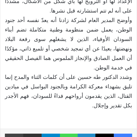
الإعداد لها أو الترويج لها بأي شكل من الأشكال، مشددًا
على أنه لم تتم استشارته قبل نشرها.
وأوضح المدير العام لشركة زادنا أنه يعدّ نفسه أحد جنود
الوطن، يعمل ضمن منظومة وطنية متكاملة تضم أبناء
السودان الأوفياء، الذين لا يشغلهم سوى رفعة البلاد
ونهضتها، بعيدًا عن أي تمجيد شخصي أو تلميع ذاتي، مؤكدًا
أن العمل الصادق والإنجاز الملموس هما الفيصل الحقيقي
في خدمة الوطن.
وشدد الدكتور طه حسين على أن كلمات الثناء والمدح إنما
تليق بشهداء معركة الكرامة وبالجنود البواسل في ميادين
القتال، الذين يقدمون أرواحهم فداءً للسودان، فهم الأجدر
بكل تقدير وإجلال.
فيسبوك
X
لينكدإن
واتساب
تيلقرام
مشاركة عبر البريد
طبا