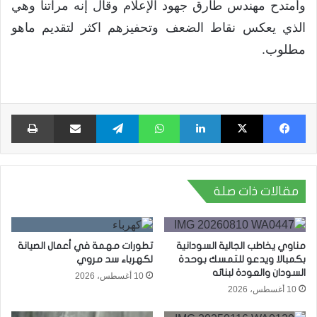
وأمتدح مهندس طارق جهود الإعلام وقال إنه مرآتنا وهي
الذي يعكس نقاط الضعف وتحفيزهم اكثر لتقديم ماهو
مطلوب.
فيسبوك
X
لينكدإن
واتساب
تيلقرام
مشاركة عبر البريد
طبا
مقالات ذات صلة
مناوي يخاطب الجالية السودانية
تطورات مهمة في أعمال الصيانة
بكمبالا ويدعو للتمسك بوحدة
لكهرباء سد مروي
السودان والعودة لبنائه
10 أغسطس، 2026
10 أغسطس، 2026