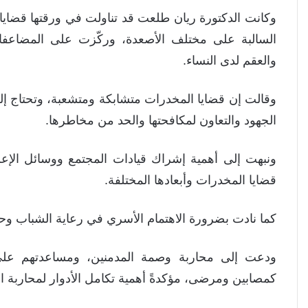
وكانت الدكتورة ريان طلعت قد تناولت في ورقتها قضايا ا
السالبة على مختلف الأصعدة، وركّزت على المضاعفات
والعقم لدى النساء.
وقالت إن قضايا المخدرات متشابكة ومتشعبة، وتحتاج إ
الجهود والتعاون لمكافحتها والحد من مخاطرها.
ونبهت إلى أهمية إشراك قيادات المجتمع ووسائل الإعلا
قضايا المخدرات وأبعادها المختلفة.
كما نادت بضرورة الاهتمام الأسري في رعاية الشباب وحل
ودعت إلى محاربة وصمة المدمنين، ومساعدتهم على 
كمصابين ومرضى، مؤكدةً أهمية تكامل الأدوار لمحاربة ا