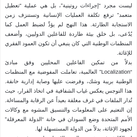
ليست مجرد “إجراءات روتينية”، بل هي عملية “تعطيل
متعمد” ترفع تكلفة العمليات الإنسانية وتستنزف زمن
الاستجابة الطارئة. هذا النهج لم يؤدِّ لضبط العمل كما
يُدّعى، بل خلق بيئة طاردة للفاعلين الدوليين، وأضعف
المنظمات الوطنية التي كان ينبغي أن تكون العمود الفقري
للإغاثة.
بدلاً من تمكين الفاعلين المحليين وفق مبادئ
“Localization” العالمية، تعاملت المفوضية مع المنظمات
الوطنية بريبة وشك، وفرضت عليها وصاية إدارية خانقة.
هذا التوجس يعكس غياب الشفافية في اتخاذ القرار، حيث
تُدار الملفات في غرف مغلقة بعيداً عن الرقابة والمساءلة.
إن التعتيم على المعلومات والتنسيق المشوه مع وكالات
الأمم المتحدة وضع السودان في خانة “الدولة المعرقلة”
لجهود الإغاثة، بدلاً من الدولة المستسهلة لها.