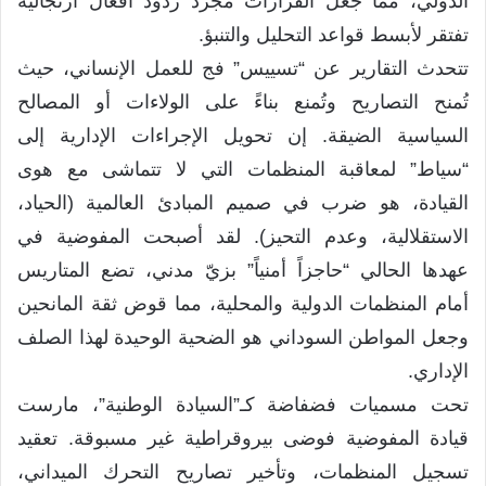
الدولي، مما جعل القرارات مجرد ردود أفعال ارتجالية
تفتقر لأبسط قواعد التحليل والتنبؤ.
تتحدث التقارير عن “تسييس” فج للعمل الإنساني، حيث
تُمنح التصاريح وتُمنع بناءً على الولاءات أو المصالح
السياسية الضيقة. إن تحويل الإجراءات الإدارية إلى
“سياط” لمعاقبة المنظمات التي لا تتماشى مع هوى
القيادة، هو ضرب في صميم المبادئ العالمية (الحياد،
الاستقلالية، وعدم التحيز). لقد أصبحت المفوضية في
عهدها الحالي “حاجزاً أمنياً” بزيّ مدني، تضع المتاريس
أمام المنظمات الدولية والمحلية، مما قوض ثقة المانحين
وجعل المواطن السوداني هو الضحية الوحيدة لهذا الصلف
الإداري.
تحت مسميات فضفاضة كـ”السيادة الوطنية”، مارست
قيادة المفوضية فوضى بيروقراطية غير مسبوقة. تعقيد
تسجيل المنظمات، وتأخير تصاريح التحرك الميداني،