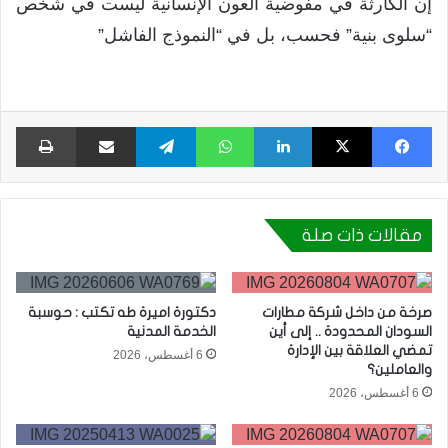
إن الكارثة في مفوضية العون الإنسانية ليست في شخص
“سلوى بنية” فحسب، بل في “النموذج الفاشل”
فيسبوك
X
لينكدإن
واتساب
تيلقرام
مشاركة عبر البريد
طبا
مقالات ذات صلة
صرخة من داخل شركة مطارات
دكتورة اميرة طه تكتب : حوسبة
السودان المحدودة .. إلى أين
الخدمة المدنية
تمضي العلاقة بين الإدارة
6 أغسطس، 2026
والعاملين؟
6 أغسطس، 2026