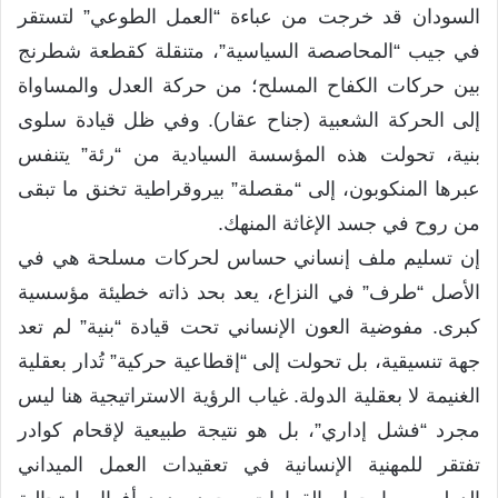
السودان قد خرجت من عباءة “العمل الطوعي” لتستقر
في جيب “المحاصصة السياسية”، متنقلة كقطعة شطرنج
بين حركات الكفاح المسلح؛ من حركة العدل والمساواة
إلى الحركة الشعبية (جناح عقار). وفي ظل قيادة سلوى
بنية، تحولت هذه المؤسسة السيادية من “رئة” يتنفس
عبرها المنكوبون، إلى “مقصلة” بيروقراطية تخنق ما تبقى
من روح في جسد الإغاثة المنهك.
إن تسليم ملف إنساني حساس لحركات مسلحة هي في
الأصل “طرف” في النزاع، يعد بحد ذاته خطيئة مؤسسية
كبرى. مفوضية العون الإنساني تحت قيادة “بنية” لم تعد
جهة تنسيقية، بل تحولت إلى “إقطاعية حركية” تُدار بعقلية
الغنيمة لا بعقلية الدولة. غياب الرؤية الاستراتيجية هنا ليس
مجرد “فشل إداري”، بل هو نتيجة طبيعية لإقحام كوادر
تفتقر للمهنية الإنسانية في تعقيدات العمل الميداني