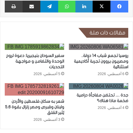
فيسبوك
X
لينكدإن
واتساب
تيلقرام
مشاركة عبر البريد
طبا
مقالات ذات صلة
روسيا تجمع شباب 14 دولة..
سفير السودان بنيجيريا: دعوة لروح
ومصريون يروون تجربة أكاديمية
الوحدة والتضامن و مواجهة
استثنائية
التحديات
6 أغسطس، 2026
5 أغسطس، 2026
جدة … تحتضن مفاجأة درامية
ضخمة ماذا هناك؟
شعر به سكان فلسطين والأردن
ولبنان وقبرص ومصر زلزال بقوة 5.6
4 أغسطس، 2026
يُثير القلق
3 أغسطس، 2026