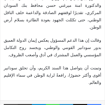
والدكتورة امنة ميرغني حسن محافظ بنك السودان
المركزي، تقديرًا لوقفتهم الصادقة والداعمة خلف الناقل
الوطني، حتى تكللت الجهود بعودة الطائرة بسلام أرض
الوطن.
وقالت إن هذا الدعم المسؤول يعكس إيمان الدولة العميق
بدور سودانير القومي والوطني، ويجسد روح التكامل
المؤسسي والعمل المشترك في أدق وأصعب الظروف.
وتمنت أن يتواصل هذا السند الكريم، وأن تحلق سودانير
أقوى وأكثر حضورًا، رافعةً لراية الوطن في سماء الإقليم
والعالم.
فيسبوك
X
لينكدإن
واتساب
تيلقرام
مشاركة عبر البريد
طبا