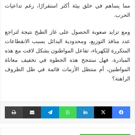
مما يساهم في خلق بيئة أكثر استقرارًا، رغم تداعيات
الحرب.
ومع تزايد صعوبة الحصول على غاز الطبخ نتيجة لتراجع
عدد منافذ التوزيع، ومحدودية البدائل بسبب الانقطاعات
المتكررة للكهرباء، تفاعل المواطنون بشكل لافت مع هذه
المبادرة. فهل ستنجح هذه الخطوة في تخفيف معاناة
المواطنين، أم ستظل الأزمات قائمة في ظل الظروف
الراهنة؟
فيسبوك
X
لينكدإن
واتساب
تيلقرام
مشاركة عبر البريد
طبا