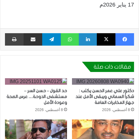
17 يناير 2026م
فيسبوك
X
لينكدإن
واتساب
تيلقرام
مشاركة عبر البريد
طبا
مقالات ذات صلة
دكتور علي عمر الحسن يكتب :
حد القول – حسن السر –
شكراً السماني ويبقى الأمل عند
مستشفى الدوحة… عرس الصحة
جهاز المخابرات العامة
وعودة الأمل
8 أغسطس، 2026
8 أغسطس، 2026