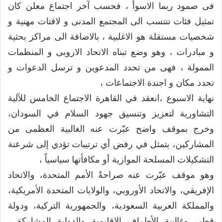
فى صمود ربما الاسوأ ، فحسب آخر اجتماع معلن كان
تمثيل فئات تنتسب الى المجتمع المدنى و لافتات مهنية و
شخصيات مستقلة هو الاغلبية ، بالاضافة الى مراكز بحثية
و مبادرات ، وهو وضع تبناه الاتحاد الاروبى و المنظمات
الممولة ، فهى من تحدد المدعوين و ترسل الدعوات و
تحدد مكان و اجندة الاجتماعات ،
نهاية الاسبوع ،انعقد في القاهرة الاجتماع الخامس للآلية
التشاورية لتعزيز وتنسيق جهود السلام في السودان،
وخرج بموقف واضح عبّرت عنه الغالبية العظمى من
المشاركين، يتمثل في رفض أي ترتيبات تؤدي إلى شرعنة
التشكيلات المسلحة الموازية أو مكافأتها سياسياً ،
وهو موقف عبّرت عنه صراحةً الأمم المتحدة، والاتحاد
الإفريقي، والاتحاد الأوروبي، والولايات المتحدة الأمريكية،
والمملكة العربية السعودية، والجمهورية التركية، ودولة
قطر، وغالبية الأطراف الإقليمية والدولية المشاركة ،