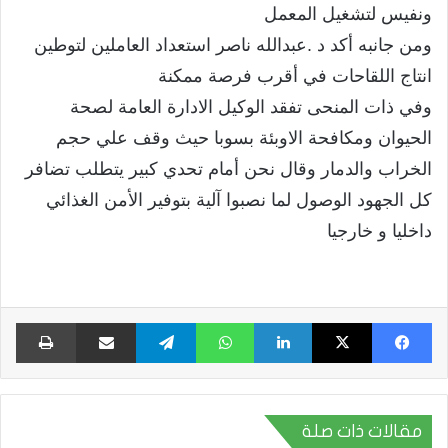
ونفيس لتشغيل المعمل
ومن جانبه أكد د .عبدالله ناصر استعداد العاملين لتوطين
انتاج اللقاحات في أقرب فرصة ممكنة
وفي ذات المنحى تفقد الوكيل الادارة العامة لصحة
الحيوان ومكافحة الاوبئة بسوبا حيث وقف علي حجم
الخراب والدمار وقال نحن أمام تحدي كبير يتطلب تضافر
كل الجهود الوصول لما نصبوا آلية بتوفير الأمن الغذائي
داخليا و خارجيا
فيسبوك
X
لينكدإن
واتساب
تيلقرام
مشاركة عبر البريد
طبا
مقالات ذات صلة