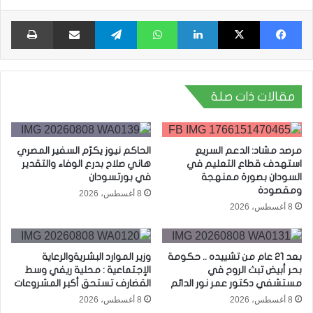
فيسبوك
X
لينكدإن
واتساب
تيلقرام
مشاركة عبر البريد
طبا
مقالات ذات صلة
مرصد مشاد: الدعم السريع
الحاكم نيوز يكرّم السفير المصري
استهدف قطاع التعليم في
هاني صلاح بدرع الوفاء والتقدير
السودان بصورة ممنهجة
في بورتسودان
ومقصودة
8 أغسطس، 2026
8 أغسطس، 2026
بعد 21 عام من تشييده .. حكومة
وزير الموارد البشريةوالرعاية
بحر أبيض تبث الروح في
الإجتماعية : محلية ريفي وسط
مستشفي دكتور عمر نور الدائم
القضارف تستحق أكبر المشروعات
8 أغسطس، 2026
8 أغسطس، 2026