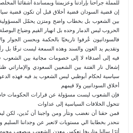
للمملة جراحنا بإرادتنا وعزيمتنا وبمساندة أشقائنا المخل
إن قضية السودان قضية أخلاق قبل أن تكون قضية سياسة وال
بين الشعوب بل بخطاب واضح ومتزن يحمّل المسؤولية 
الحروب ليس الدمار وحده بل انهيار القيم وضياع البوصلة
فالسودانيون عُرفوا تاريخيًا بالحكمة وبحسن الجوار وا
وتقديم يد العون والسند وهذه السمعة ليست ترفًا بل
فيه إلى أصدقاء لا إلى خصومات مجانية بين الشعوب 
إشعال نار الفتنة بين الشعبين السعودي والإماراتي 
سياسية لحكام أبوظبي ليس الشعوب يد فيه فهذه الدعوات 
أخلاق السودانيين ولا قيمهم
فإن الشعوب ليست مسؤولة عن قرارات الحكومات خاصة إذ
تتحول الخلافات السياسية إلى عداوات
فمن حقنا أن نغضب ونثأر ومن واجبنا أن نُدين، لكن ل
ننحدر بخطابنا الي مستويات لاتعبر عن وجداننا السليم ول
أثرًا سالبا وتاريخا تعكس معدن الشعوب ويصعب محوه 