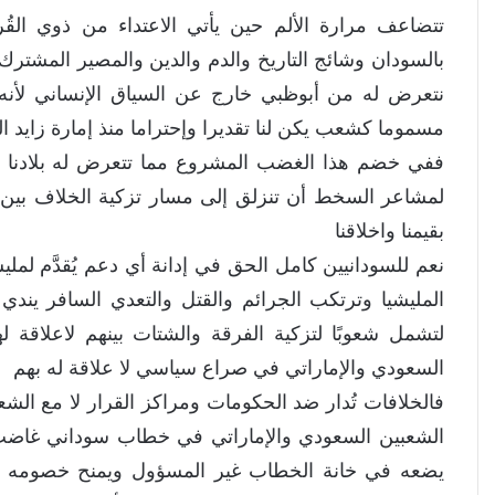
تتضاعف مرارة الألم حين يأتي الاعتداء من ذوي القُ
بالسودان وشائج التاريخ والدم والدين والمصير المشترك
نتعرض له من أبوظبي خارج عن السياق الإنساني لأنه ا
مسموما كشعب يكن لنا تقديرا وإحتراما منذ إمارة زايد ال
ففي خضم هذا الغضب المشروع مما تتعرض له بلادنا
لمشاعر السخط أن تنزلق إلى مسار تزكية الخلاف بين ا
بقيمنا واخلاقنا
نعم للسودانيين كامل الحق في إدانة أي دعم يُقدَّم لمل
المليشيا وترتكب الجرائم والقتل والتعدي السافر يندي
لتشمل شعوبًا لتزكية الفرقة والشتات بينهم لاعلاقة ل
السعودي والإماراتي في صراع سياسي لا علاقة له بهم
فالخلافات تُدار ضد الحكومات ومراكز القرار لا مع الش
الشعبين السعودي والإماراتي في خطاب سوداني غاضب أ
يضعه في خانة الخطاب غير المسؤول ويمنح خصومه فر