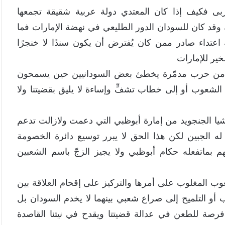
ربى فكيف إذا كان المعتدي دولة عربية شقيقة تجمعها
 وقد كان للسودان الدور الطليعي في نهضة الإمارات فما
عتداء صادر ممن كان يُفترض أن يكون سندًا لا خنجرًا
خير للإمارات
 من حرب مدمّرة يخطئ بعض السودانيين حين يسمحون
لشعوب أو إلى خطاب تشفٍّ وإساءة لا يليق بقضيتنا ولا
يشيا الجنجويد من إمارة أبوظبي التي دعمت ولازالت تدعم
 له الجبين لكن هذا الحق لا يبرر توسيع دائرة الخصومة
هم بماتفعله حكام أبوظبي ولا يجيز الزجّ باسم الشعبين
عوب المغلوب على أمرها والتركيز على إقحام العلاقة بين
و التلميح إلى صراع شعبي بينهما لا يخدم السودان بل
صة للطعن في عدالة قضيتتا ويقدح في نيتنا القاصدة