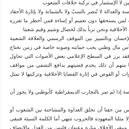
صين لا الإستثمار في تزكية خلافات الشعوب
عدالة لا تُنصر بالسبّ ولا بالشماتة ولا بإثارة الأحقاد
لمن يستحقها دون تعميم أو إساءة فمن أخطر ما تفرزه
 الأخلاقية ونحن نربأ بذلك لخصال وشيم وقيم شعبنا
لإحسان وبالتمييز بين الموقف الرسمي والعلاقة الشعبية
 رأس مال وطني يجب حمايته وصونه خاصة في زمن نحتاج
فقد برز في السطح الإعلامي بعض الأصوات التي تحاول
ظنا منهم أن ذلك يخدم قضيتهم بدافع التشفي من مواقف
أو القوص في إثارة القضايا الأخلاقية وتزكيتها لا تمثل
ا لم تمر بالتجارب الديمقراطية كأبوظبي ولا يجوز أن
يس من حقنا أن نخلق العداوة والمشاحنة بين الشعوب أو
ا مثلنا المعهوده فالحروب تنتهي أما الكلمة السيئة فتبقى
ويبقى الأخلاق منارة وعنوان فليس من العدل والإنصاف