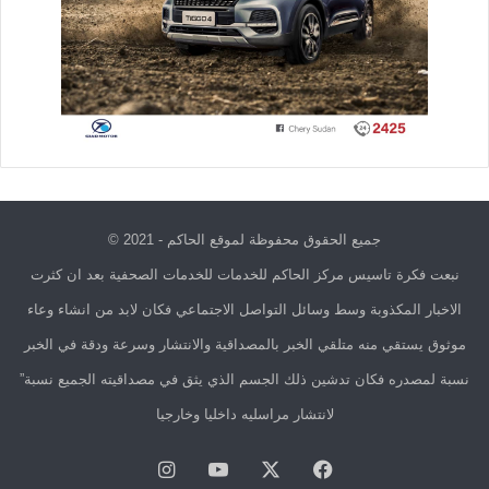
جميع الحقوق محفوظة لموقع الحاكم - 2021 ©
نبعت فكرة تاسيس مركز الحاكم للخدمات للخدمات الصحفية بعد ان كثرت
الاخبار المكذوبة وسط وسائل التواصل الاجتماعي فكان لابد من انشاء وعاء
موثوق يستقي منه متلقي الخبر بالمصداقية والانتشار وسرعة ودقة في الخبر
نسبة لمصدره فكان تدشين ذلك الجسم الذي يثق في مصداقيته الجميع نسبة”
لانتشار مراسليه داخليا وخارجيا
فيسبوك
X
يوتيوب
انستقرام