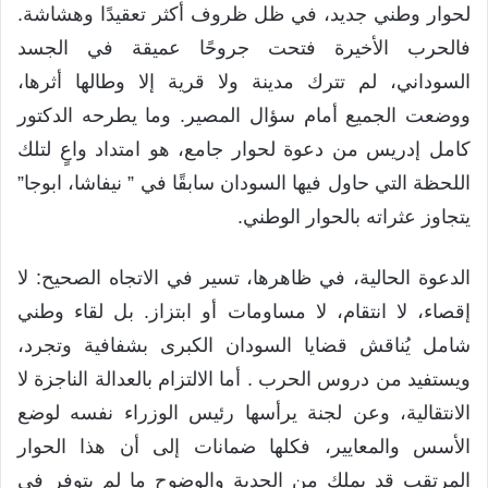
لحوار وطني جديد، في ظل ظروف أكثر تعقيدًا وهشاشة.
فالحرب الأخيرة فتحت جروحًا عميقة في الجسد
السوداني، لم تترك مدينة ولا قرية إلا وطالها أثرها،
ووضعت الجميع أمام سؤال المصير. وما يطرحه الدكتور
كامل إدريس من دعوة لحوار جامع، هو امتداد واعٍ لتلك
اللحظة التي حاول فيها السودان سابقًا في ” نيفاشا، ابوجا”
يتجاوز عثراته بالحوار الوطني.
الدعوة الحالية، في ظاهرها، تسير في الاتجاه الصحيح: لا
إقصاء، لا انتقام، لا مساومات أو ابتزاز. بل لقاء وطني
شامل يُناقش قضايا السودان الكبرى بشفافية وتجرد،
ويستفيد من دروس الحرب . أما الالتزام بالعدالة الناجزة لا
الانتقالية، وعن لجنة يرأسها رئيس الوزراء نفسه لوضع
الأسس والمعايير، فكلها ضمانات إلى أن هذا الحوار
المرتقب قد يملك من الجدية والوضوح ما لم يتوفر في