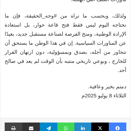
ولذلك، وبحسب ما نراه من #وجه_الحقيقة، فإن ما
نحتاجه اليوم ليس فقط فتح قاعة حوار، بل استعادة
الإرادة الوطنية، ومنح الفرصة لصناعة مستقبل جديد، بعيدًا
عن المناورات السياسية. إن في هذا الوطن ما يستحق أن
نتحاور من أجله، بصدق وبمسؤولية، دون ارتهان القرار
للخارج ، وبوعي تاريخي منتبه بأن الوقت لم يعد في صالح
أحد.
دمتم بخير وعافية.
الثلاثاء 8 يوليو 2025م
فيسبوك
X
لينكدإن
واتساب
تيلقرام
مشاركة عبر البريد
طبا