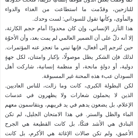
للنازحين، وقدّمت ما استطاعت من الغذاء والدواء
والمأوى، وكأنها تقول للسوداني: لست وحدك.
هذا التآزر الإنساني، وإن كان محدودًا أمام حجم الكارثة،
إلا أنه دلّ على أن الضمير العالمي لم يمت بعد، وأن الأخوّة
حين تُترجم إلى أفعال، فإنها تبني ما تعجز عنه المؤتمرات.
لذلك فإن الشكر يظل موصولًا، بإكبار وامتنان، لكل جهةٍ
دولية، أو دولةٍ مانحة، أو منظمة إنسانية، شاركت أهل
السودان عبء هذه المحنة غير المسبوقة.
لكن البطولة الكبرى، كانت وما زالت، للناس العاديين.
الذين لا يحملون شعارات ولا يظهرون في عدسات
الإعلام، بل يضعون يدهم في يد قريبهم، ويتقاسمون معهم
الماء والظل والستر. في هذا الامتحان الجليل، لم تكن
البنادق هي الأشد فتكًا، بل كانت القطيعة هي الجرح
الأعمق، ولم تكن صالات الإغاثة هي الأكرم، بل كانت