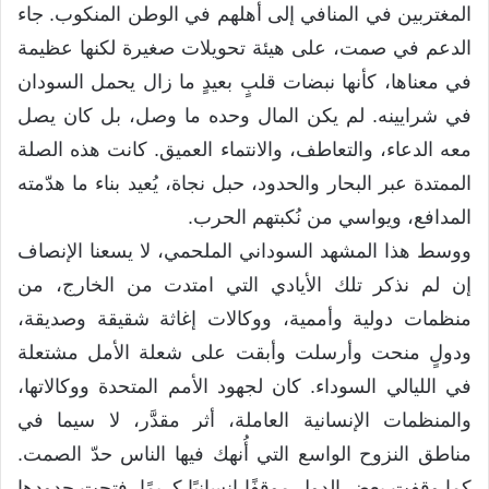
المغتربين في المنافي إلى أهلهم في الوطن المنكوب. جاء
الدعم في صمت، على هيئة تحويلات صغيرة لكنها عظيمة
في معناها، كأنها نبضات قلبٍ بعيدٍ ما زال يحمل السودان
في شرايينه. لم يكن المال وحده ما وصل، بل كان يصل
معه الدعاء، والتعاطف، والانتماء العميق. كانت هذه الصلة
الممتدة عبر البحار والحدود، حبل نجاة، يُعيد بناء ما هدّمته
المدافع، ويواسي من نُكبتهم الحرب.
ووسط هذا المشهد السوداني الملحمي، لا يسعنا الإنصاف
إن لم نذكر تلك الأيادي التي امتدت من الخارج، من
منظمات دولية وأممية، ووكالات إغاثة شقيقة وصديقة،
ودولٍ منحت وأرسلت وأبقت على شعلة الأمل مشتعلة
في الليالي السوداء. كان لجهود الأمم المتحدة ووكالاتها،
والمنظمات الإنسانية العاملة، أثر مقدَّر، لا سيما في
مناطق النزوح الواسع التي أُنهك فيها الناس حدّ الصمت.
كما وقفت بعض الدول موقفًا إنسانيًا كريمًا، فتحت حدودها