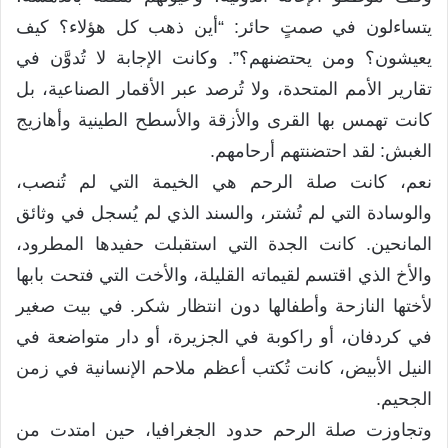
يتساءلون في صمتٍ حائر: “أين ذهب كل هؤلاء؟ كيف
يعيشون؟ ومن يحتضنهم؟”. وكانت الإجابة لا تُدوَّن في
تقارير الأمم المتحدة، ولا تُرصد عبر الأقمار الصناعية، بل
كانت تهمس بها القرى والأزقة والأسطح الطينية وأهازيج
الغبش: لقد احتضنتهم أرحامهم.
نعم، كانت صلة الرحم هي الخيمة التي لم تُنصب،
والوسادة التي لم تُشتر، والسند الذي لم يُسجل في وثائق
المانحين. كانت الجدة التي استقبلت حفيدها المطرود،
والأخ الذي اقتسم لقيماته القليلة، والأخت التي فتحت بابها
لأختها النازحة وأطفالها دون انتظار شكر. في بيت صغير
في كردفان، أو راكوبة في الجزيرة، أو دار متواضعة في
النيل الأبيض، كانت تُكتب أعظم ملاحم الإنسانية في زمن
الجحيم.
وتجاوزت صلة الرحم حدود الجغرافيا، حين امتدت من