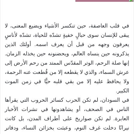
في قلب العاصفة، حين تنكسر الأشياء ويضيع المعنى، لا
يبقى للإنسان سوى حبالٍ خفيةٍ تشدّه للحياة، تشدّه لأناسٍ
يعرفون وجهه من قبل أن يعرف اسمه. أولئك الذين
يذكرونه حين ينساه العالم، ويحضنونه حين يخذله الزمان.
إنها صلة الرحم، الوتر المقدّس الممتد من رحم الأرض إلى
عرش السماء، والذي لا يقطعه إلا من قُطعت عنه الرحمة،
ولا يحافظ عليه إلا من بقي قلبه حيًّا في زمن الموت
الكبير.
في السودان، لم تكن الحرب كسائر الحروب التي يقرأها
الناس في الصحف، أو يشاهدونها في نشرات الأخبار
العابرة. لم تكن صواريخ على أطراف المدن، بل كانت
نيرانًا دخلت غرف النوم، وعبثت بخزائن النساء، ودفاتر