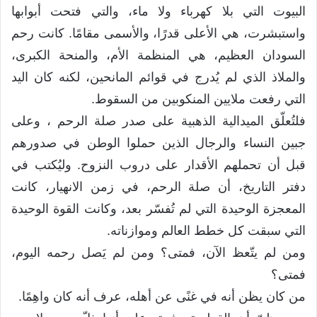
البيوت التي بلا كهرباء ولا ماء، والتي فتحت أبوابها
واستبشرت، هي الأعلى قدرًا، والأسمى مقامًا. كانت رحم
السودان العظيم، هي المنظمة الأم، والمنحة الكبرى،
والملاذ الذي لم يُدرج في قوائم المانحين، لكنه كان اليد
التي رفعت ملايين المنكوبين من السقوط.
فلتُعلّق الميدالية الذهبية على صدر صلة الرحم ، وعلى
جبين النساء والرجال الذين حملوا الوطن في صدورهم
قبل أن تحملهم الأقدار على دروب النزوح. وليُكتب في
دفتر التاريخ، أن صلة الرحم، في زمن الانهيار، كانت
المعجزة الوحيدة التي لم تُفسّر بعد، وكانت القوة الوحيدة
التي سبقت كل خطط العالم وموازناته.
ومن لم يتّعظ الآن، فمتى؟ ومن لم يَصل رحمه اليوم،
فمتى؟
من كان يظن أنه في غنًى عن أهله، عرف أنه كان واهِمًا.