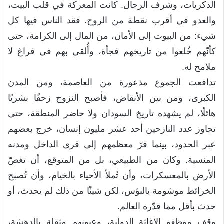
الذكريات، وشرف الرجال. كانت المعركة في قلب البيت،
والعدو في أقرب نقطة من الروح. فقد الناس فيها كل
شيء: من البيوت إلى الأمان، من المال إلى الكرامة، حتى
كأنّهم خُلعوا من تاريخهم فجأة، وأُلقي بهم في فراغ لا
ملامح له.
تدافعت الجموع مذعورة من العاصمة، ومن المدن
الكبرى، ومن بين الأنقاض، فأصبح النزوح زحفًا بشريًا
هائلًا، لم يشهده تاريخ السودان ولا حاضر المنطقة، حتى
تجاوز عدد النازحين أحد عشر مليون إنسان، خرج بعضهم
عبر الحدود، بينما فرّ معظمهم إلى قرى الداخل ومدنه
المنسية. وكان من الطبيعي، بل من المتوقع، أن تغصّ
الأرض بالمعسكرات، وأن تُملأ الأحياء بالخيام، وأن تُصبح
الخرائط موشومة بالبؤس، لكن شيئًا من ذلك لم يحدث، أو
حدث بأقل مما قدّره العالم.
وقف موظفو الإغاثة الدولية، وعيونهم مثقلة بالدهشة،