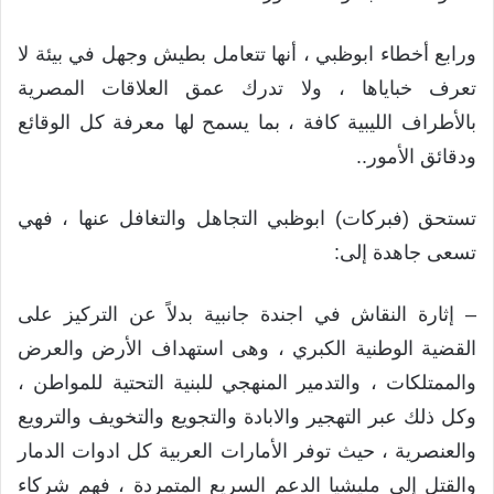
ورابع أخطاء ابوظبي ، أنها تتعامل بطيش وجهل في بيئة لا
تعرف خباياها ، ولا تدرك عمق العلاقات المصرية
بالأطراف الليبية كافة ، بما يسمح لها معرفة كل الوقائع
ودقائق الأمور..
تستحق (فبركات) ابوظبي التجاهل والتغافل عنها ، فهي
تسعى جاهدة إلى:
– إثارة النقاش في اجندة جانبية بدلاً عن التركيز على
القضية الوطنية الكبري ، وهى استهداف الأرض والعرض
والممتلكات ، والتدمير المنهجي للبنية التحتية للمواطن ،
وكل ذلك عبر التهجير والابادة والتجويع والتخويف والترويع
والعنصرية ، حيث توفر الأمارات العربية كل ادوات الدمار
والقتل إلى مليشيا الدعم السريع المتمردة ، فهم شركاء