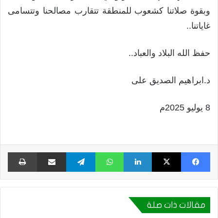
وبقوة صلاتنا كشعوب للمنطقة تتقارب مصالحنا وتتسامى
غاياتنا..
حفظ الله البلاد والعباد..
د.ابراهيم الصديق على
8 يوليو 2025م
فيسبوك
X
لينكدإن
واتساب
تيلقرام
مشاركة عبر البريد
طبا
مقالات ذات صلة