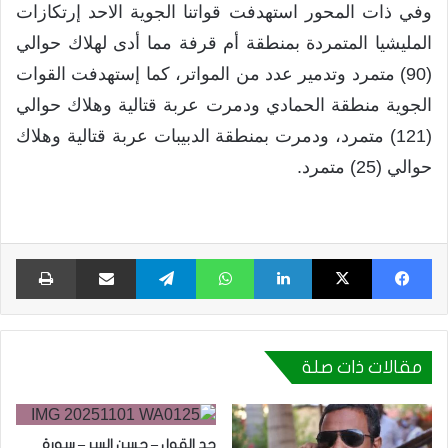
وفي ذات المحور استهدفت قواتنا الجوية الاحد إرتكازات
المليشيا المتمردة بمنطقة أم قرفة مما أدى لهلاك حوالي
(90) متمرد وتدمير عدد من المواتر، كما إستهدفت القوات
الجوية منطقة الحمادي ودمرت عربة قتالية وهلاك حوالي
(121) متمرد، ودمرت بمنطقة الدبيبات عربة قتالية وهلاك
حوالي (25) متمرد.
فيسبوك
X
لينكدإن
واتساب
تيلقرام
مشاركة عبر البريد
طبا
مقالات ذات صلة
حد القول – حسن السر – سورة