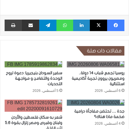
فيسبوك
X
لينكدإن
واتساب
تيلقرام
مشاركة عبر البريد
طبا
مقالات ذات صلة
روسيا تجمع شباب 14 دولة..
سفير السودان بنيجيريا: دعوة لروح
ومصريون يروون تجربة أكاديمية
الوحدة والتضامن و مواجهة
استثنائية
التحديات
6 أغسطس، 2026
5 أغسطس، 2026
جدة … تحتضن مفاجأة درامية
ضخمة ماذا هناك؟
شعر به سكان فلسطين والأردن
ولبنان وقبرص ومصر زلزال بقوة 5.6
4 أغسطس، 2026
يُثير القلق