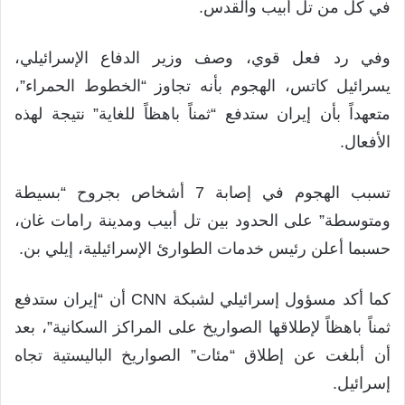
في كل من تل أبيب والقدس.
وفي رد فعل قوي، وصف وزير الدفاع الإسرائيلي،
يسرائيل كاتس، الهجوم بأنه تجاوز “الخطوط الحمراء”،
متعهداً بأن إيران ستدفع “ثمناً باهظاً للغاية” نتيجة لهذه
الأفعال.
تسبب الهجوم في إصابة 7 أشخاص بجروح “بسيطة
ومتوسطة” على الحدود بين تل أبيب ومدينة رامات غان،
حسبما أعلن رئيس خدمات الطوارئ الإسرائيلية، إيلي بن.
كما أكد مسؤول إسرائيلي لشبكة CNN أن “إيران ستدفع
ثمناً باهظاً لإطلاقها الصواريخ على المراكز السكانية”، بعد
أن أبلغت عن إطلاق “مئات” الصواريخ الباليستية تجاه
إسرائيل.