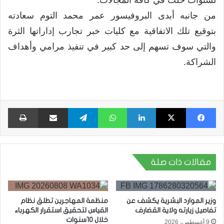
لسنوات خلت في كافة المجالات.
من جانبه أبدى البروفيسور عمر محمد التوم سعادته
بتوقيع تلك الاتفاقية مع كليات خبر تجارب إداراتها الثرة
والتي سوف تسهم إلى حد كبير في تنفيذ مرامي وأهداف
الشراكة.
فيسبوك
X
لينكدإن
واتساب
تيلقرام
مشاركة عبر البريد
طبا
مقالات ذات صلة
وزير الموارد البشرية يكشف عن
منظمة المهاجرين تطلق نظام
تفاصيل زيارته ولاية القضارف
القياس لتحقيق استقرار الكهرباء
خلال 10سنوات
9 أغسطس، 2026