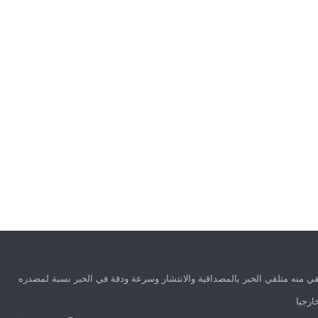
ي منه متلقي الخبر بالمصداقية والانتشار وسرعة ودقة في الخبر نسبة لمصدره
ارجيا