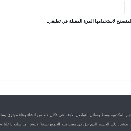
متصفح لاستخدامها المرة المقبلة في تعليقي.
ار المكذوبة وسط وسائل التواصل الاجتماعي فكان لابد من انشاء وعاء موثوق يستق
 تدشين ذلك الجسم الذي يثق في مصداقيته الجميع نسبة” لانتشار مراسليه داخليا وخ