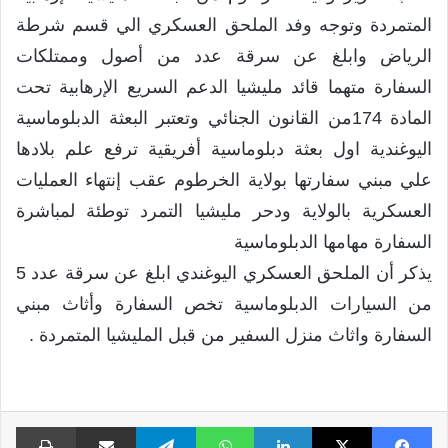
المتمردة وتوجه وفد الملحق العسكري الي قسم شرطة
الرياض وابلغ عن سرقة عدد من أصول وممتلكات
السفارة متهما قائد مليشيا الدعم السريع الإرهابية تحت
المادة 174من القانون الجنائي وتعتبر البعثة الدبلوماسية
اليوغندية اول بعثة دبلوماسية أفريقية ترفع علم بلادها
علي مبني سفارتها بولاية الخرطوم عقب إنتهاء العمليات
العسكرية بالولاية ودحر مليشيا التمرد توطئة لمباشرة
السفارة مهامها الدبلوماسية
يذكر أن الملحق العسكري اليوغندي ابلغ عن سرقة عدد 5
من السيارات الدبلوماسية تخص السفارة وأثاث مبني
السفارة واثاث منزل السفير من قبل المليشيا المتمردة .
فيسبوك
X
لينكدإن
واتساب
تيلقرام
مشاركة عبر البريد
طبا