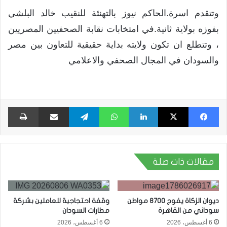
وتتقدم اسرة.الحاكم نيوز بالتهنئة للنقيب خالد البلشي
بفوزه بولاية ثانية.في امتخابات نقابة الصحفيين المصريين
، وتتطلع ان تكون ولايته بداية حقيقية للتعاون بين مصر
والسودان في المجال الصحفي والاعلامي
فيسبوك
X
لينكدإن
واتساب
تيلقرام
مشاركة عبر البريد
طبا
مقالات ذات صلة
ديوان الزكاة يفوج 8700 مواطن
وقفة احتجاجية للعاملين بشركة
سوداني من القاهرة
مطارات السودان
6 أغسطس، 2026
6 أغسطس، 2026