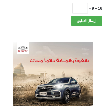
16 − 9 =