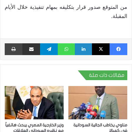
من المتوقع صدور قرار بتكليفه بمهام تنفيذية خلال الأيام
المقبلة.
فيسبوك
X
لينكدإن
واتساب
تيلقرام
مشاركة عبر البريد
طبا
مقالات ذات صلة
مناوي يخاطب الجالية السودانية
وزير الخارجية المصري يبحث هاتفياً
في كمبالا
مع نظيره السوداني العلاقات