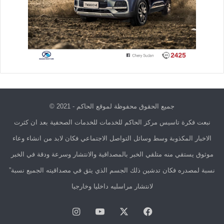
جميع الحقوق محفوظة لموقع الحاكم - 2021 ©
نبعت فكرة تاسيس مركز الحاكم للخدمات للخدمات الصحفية بعد ان كثرت
الاخبار المكذوبة وسط وسائل التواصل الاجتماعي فكان لابد من انشاء وعاء
موثوق يستقي منه متلقي الخبر بالمصداقية والانتشار وسرعة ودقة في الخبر
نسبة لمصدره فكان تدشين ذلك الجسم الذي يثق في مصداقيته الجميع نسبة”
لانتشار مراسليه داخليا وخارجيا
فيسبوك
X
يوتيوب
انستقرام