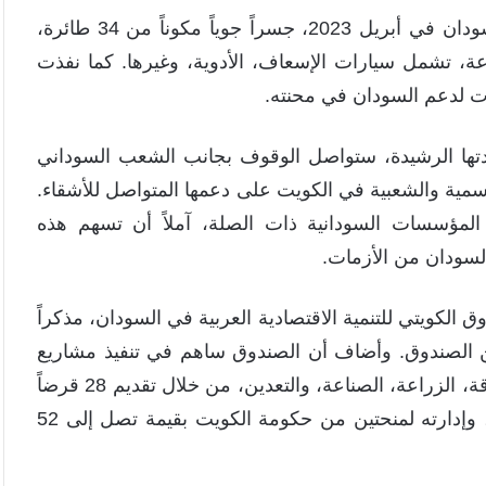
وأشار إلى أن الكويت قدمت منذ اندلاع الحرب في السودان في أبريل 2023، جسراً جوياً مكوناً من 34 طائرة،
واد إغاثية متنوعة، تشمل سيارات الإسعاف، الأدوية، وغيرها. كما نفذت
رات لدعم السودان في محنته.
ادتها الرشيدة، ستواصل الوقوف بجانب الشعب السوداني
سمية والشعبية في الكويت على دعمها المتواصل للأشقاء.
ا المؤسسات السودانية ذات الصلة، آملاً أن تسهم هذه
لسودان من الأزمات.
ق الكويتي للتنمية الاقتصادية العربية في السودان، مذكراً
 من الصندوق. وأضاف أن الصندوق ساهم في تنفيذ مشاريع
تنموية كبرى في السودان شملت مجالات الكهرباء، الطاقة، الزراعة، الصناعة، والتعدين، من خلال تقديم 28 قرضاً
بقيمة تقارب مليار دولار، إلى جانب منح ومعونات فنية، وإدارته لمنحتين من حكومة الكويت بقيمة تصل إلى 52