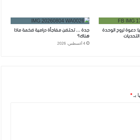
ا: دعوة لروح الوحدة
جدة … تحتضن مفاجأة درامية ضخمة ماذا
لتحديات
هناك؟
4 أغسطس، 2026
 بـ
*