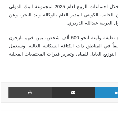
جدير بالذكر أن اتفاقية منحة مياه الشرب تم توقيعها خلال اجتماعات الربيع لعام 2025 لمجموعة البنك الدولي
لجانب الكويتي المدير العام بالوكالة وليد البحر، وعن
ل العربية عبدالله الدردري.
ويهدف المشروع إلى تحسين فرص الحصول على مياه نظيفة وآمنة لنحو 500 ألف شخص، بمن فيهم نازحون
ائدون، إلى جانب 24 مجتمعاً مضيفاً في المناطق ذات الكثافة السكانية العالية. وسيعمل
لتوزيع العادل للمياه، وتعزيز قدرات المجتمعات المحلية
لينكدإن
مشاركة عبر البريد
طباع