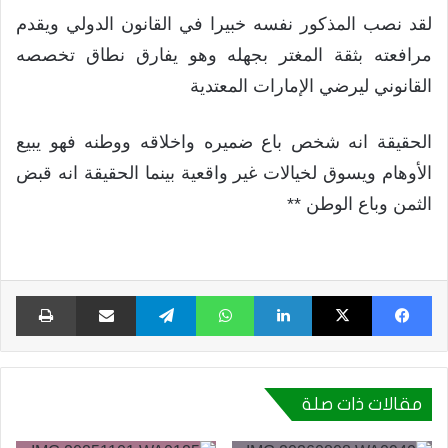
لقد نصب المذكور نفسه خبيرا في القانون الدولي ويقدم
مرافعته بثقة المغتر بجهله وهو يفارق نطاق تخصصه
القانوني ليرضي الإمارات المعتدية
الحقيقة انه شخص باع ضميره واخلاقه ووطنه فهو يبيع
الأوهام ويسوق لخيالات غير واقعية بينما الحقيقة انه قبض
الثمن وباع الوطن **
فيسبوك
X
لينكدإن
واتساب
تيلقرام
مشاركة عبر البريد
طبا
مقالات ذات صلة